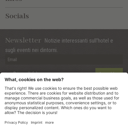
Socials
Newsletter
Notizie interessanti sull'hotel e
sugli eventi nei dintorni.
Privacy (Info)
Anmelden
©
2026
Mountain Panoramic Wellness Hotel Dolasilla
.
CIN:
IT021006A13ZWMYJZ7
.
Sitemap
.
Credits
.
Informativa privacy
.
Impostazione dei Cookies
.
produced by