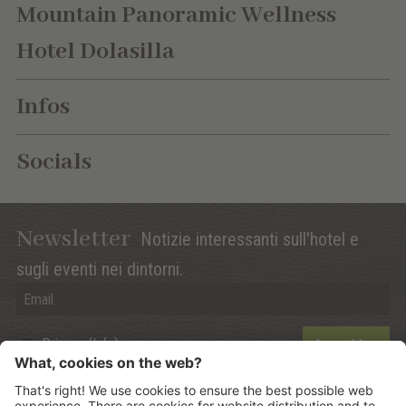
Mountain Panoramic Wellness
Hotel Dolasilla
Infos
Socials
Newsletter
Notizie interessanti sull'hotel e
sugli eventi nei dintorni.
Privacy (Info)
Anmelden