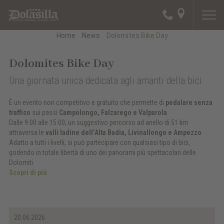
Home
.
News
.
Dolomites Bike Day
Dolomites Bike Day
Una giornata unica dedicata agli amanti della bici
È un evento non competitivo e gratuito che permette di
pedalare senza
traffico
sui passi
Campolongo, Falzarego e Valparola
.
Dalle 9:00 alle 15:00, un suggestivo percorso ad anello di 51 km
attraversa le
valli ladine dell’Alta Badia, Livinallongo e Ampezzo
.
Adatto a tutti i livelli, si può partecipare con qualsiasi tipo di bici,
godendo in totale libertà di uno dei panorami più spettacolari delle
Dolomiti.
Scopri di piú
20.06.2026