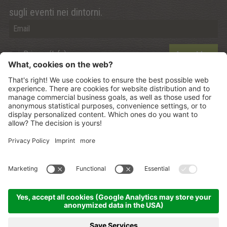
sugli eventi nei dintorni.
Privacy (Info)
Anmelden
©
2026
Mountain Panoramic Wellness Hotel Dolasilla
.
CIN:
IT021006A13ZWMYJZ7
.
Sitemap
.
Credits
.
Informativa privacy
.
Impostazione dei Cookies
.
produced by