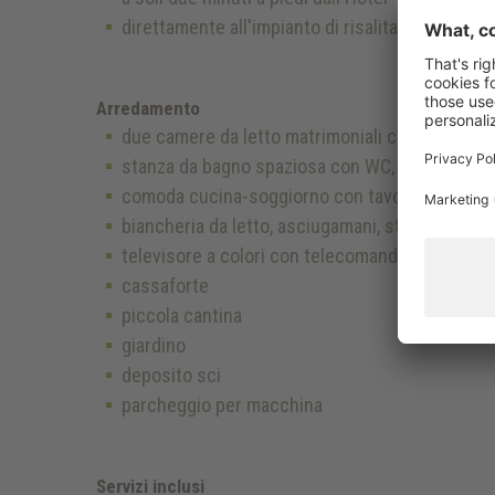
direttamente all'impianto di risalita del Garde
Arredamento
due camere da letto matrimoniali con piumoni 
stanza da bagno spaziosa con WC, bidet, vasca
comoda cucina-soggiorno con tavolo e giropanc
biancheria da letto, asciugamani, stoviglie e p
televisore a colori con telecomando
cassaforte
piccola cantina
giardino
deposito sci
parcheggio per macchina
Servizi inclusi