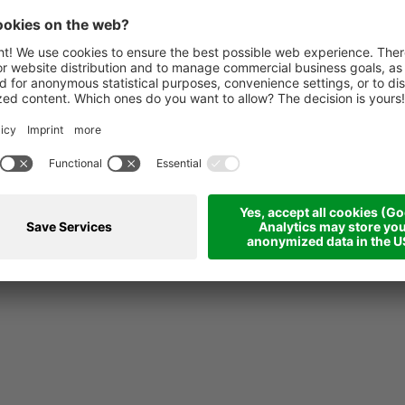
nazza "Doninz" collegato al comprensorio sciistico "Dolomiti Su
(max. 4 persone)
 da bagno/doccia, scalda asciugamani e fon per capelli
a, completa di lavastoviglie e macchina per caffè
osate