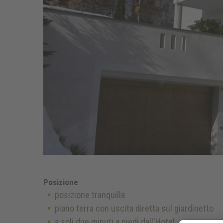
Posizione
posizione tranquilla
piano terra con uscita diretta sul giardinetto
a soli due minuti a piedi dall'Hotel