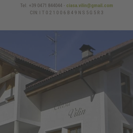
Tel. +39 0471 844044 -
ciasa.vilin@gmail.com
CIN: I T 0 2 1 0 0 6 B 4 9 N S 5 G 5 R 3