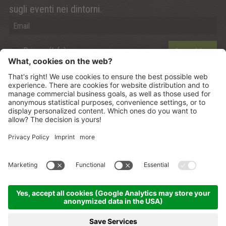
sugli eventi nei dintorni.
Privacy (Info)
Anmelden
©
2026
Mountain Panoramic Wellness Hotel Dolasilla
.
CIN:
IT021006A13ZWMYJZ7
.
Sitemap
.
Credits
.
Informativa privacy
.
Impostazione dei Cookies
.
produced by