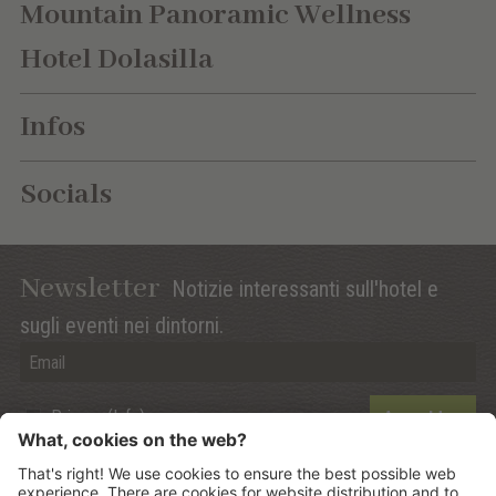
Mountain Panoramic Wellness
Hotel Dolasilla
Infos
Socials
Newsletter
Notizie interessanti sull'hotel e
sugli eventi nei dintorni.
Privacy (Info)
Anmelden
©
2026
Mountain Panoramic Wellness Hotel Dolasilla
.
CIN: