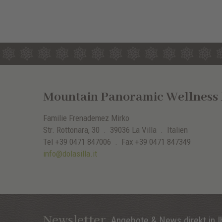
Mountain Panoramic Wellness H
Familie Frenademez Mirko
Str. Rottonara, 30 .
39036
La Villa
. Italien
Tel
+39 0471 847006
.
Fax
+39 0471 847349
info@dolasilla.it
Newsletter
Angebote & News direkt in I