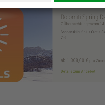
Dolomiti Spring D
7 Übernachtungen
vom 14.
Sonnenskilauf plus Gratis-Sk
7=6
ab 1.308,00 €
pro Zimm
Details zum Angebot