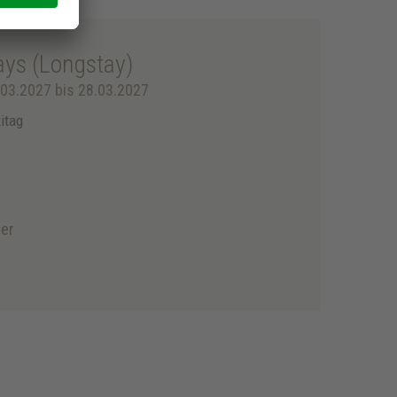
ays (Longstay)
03.2027 bis 28.03.2027
itag
er