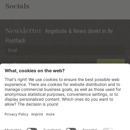
Socials
Newsletter
Angebote & News direkt in Ihr
Postfach
Privacy (Info)
Anmelden
©
2026
Mountain Panoramic Wellness Hotel Dolasilla
.
CIN:
IT021006A13ZWMYJZ7
.
Sitemap
.
Impressum
.
Datenschutzerklärung
.
Cookie Einstellungen
.
produced by